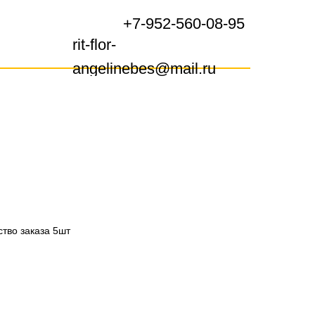
+7-952-560-08-95
+7-952-560-08-95
rit-flor-
rit-flor-
angelinebes@mail.ru
angelinebes@mail.ru
тво заказа 5шт