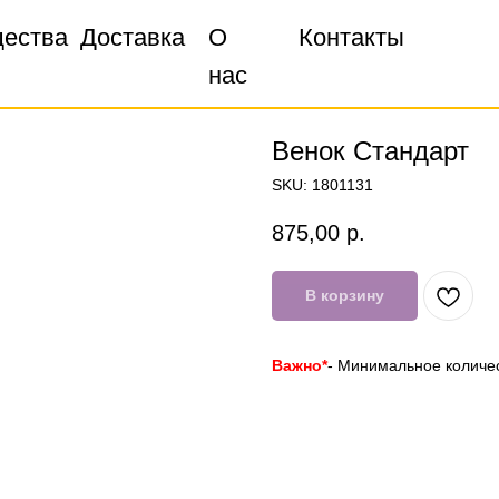
ества
ества
Доставка
Доставка
О
О
Контакты
Контакты
нас
нас
Венок Стандарт
SKU:
1801131
875,00
р.
В корзину
Важно*
- Минимальное количес