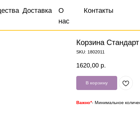
ества
ества
Доставка
Доставка
О
О
Контакты
Контакты
нас
нас
Корзина Стандарт
SKU:
1802011
1620,00
р.
В корзину
Важно*
- Минимальное количес