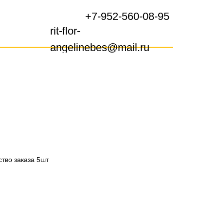
+7-952-560-08-95
+7-952-560-08-95
rit-flor-
rit-flor-
angelinebes@mail.ru
angelinebes@mail.ru
тво заказа 5шт